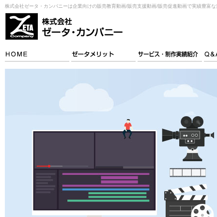
株式会社ゼータ・カンパニーは企業向けの販売教育動画/販売支援動画/販売促進動画で実績豊富