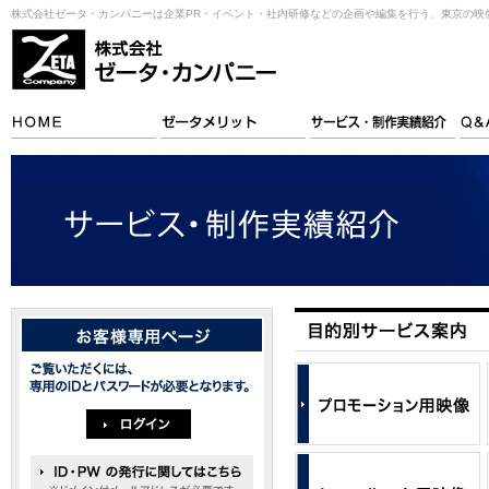
株式会社ゼータ・カンパニーは企業PR・イベント・社内研修などの企画や編集を行う、東京の映